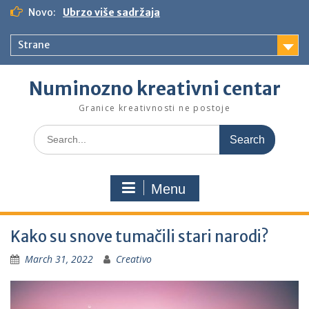
S
Novo:
Ubrzo više sadržaja
k
i
Strane
p
t
o
Numinozno kreativni centar
c
o
Granice kreativnosti ne postoje
n
S
t
e
e
a
n
r
t
Menu
c
h
f
Kako su snove tumačili stari narodi?
o
r
March 31, 2022
Creativo
: