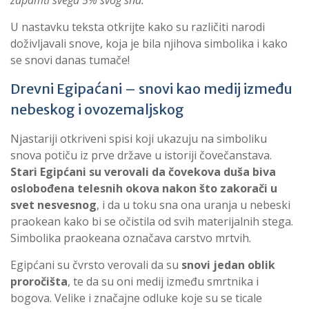
U nastavku teksta otkrijte kako su različiti narodi
doživljavali snove, koja je bila njihova simbolika i kako
se snovi danas tumače!
Drevni Egipaćani – snovi kao medij između
nebeskog i ovozemaljskog
Njastariji otkriveni spisi koji ukazuju na simboliku
snova potiču iz prve države u istoriji čovečanstava.
Stari Egipćani su verovali da čovekova duša biva
oslobođena telesnih okova nakon što zakorači u
svet nesvesnog
, i da u toku sna ona uranja u nebeski
praokean kako bi se očistila od svih materijalnih stega.
Simbolika praokeana označava carstvo mrtvih.
Egipćani su čvrsto verovali da su
snovi jedan oblik
proročišta
, te da su oni medij između smrtnika i
bogova. Velike i značajne odluke koje su se ticale