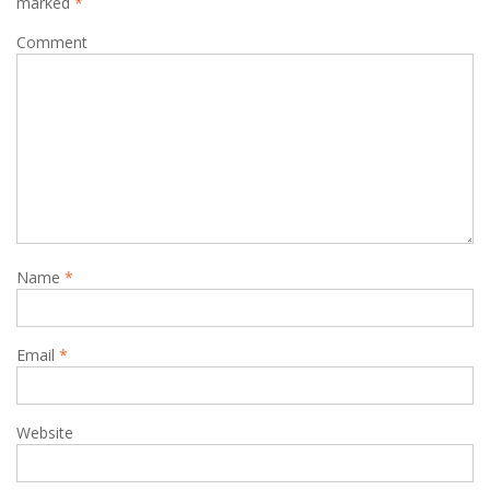
marked
*
i
Comment
g
a
t
i
o
n
Name
*
Email
*
Website