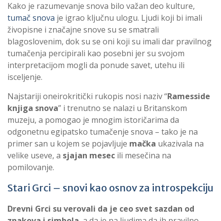
Kako je razumevanje snova bilo važan deo kulture,
tumač snova
je igrao ključnu ulogu. Ljudi koji bi imali
živopisne i značajne snove su se smatrali
blagoslovenim, dok su se oni koji su imali dar pravilnog
tumačenja percipirali kao posebni jer su svojom
interpretacijom mogli da ponude savet, utehu ili
isceljenje.
Najstariji oneirokritički rukopis nosi naziv “
Ramesside
knjiga snova
” i trenutno se nalazi u Britanskom
muzeju, a pomogao je mnogim istoričarima da
odgonetnu egipatsko tumačenje snova – tako je na
primer san u kojem se pojavljuje
mačka
ukazivala na
velike useve, a
sjajan mesec
ili mesečina na
pomilovanje.
Stari Grci – snovi kao osnov za introspekciju
Drevni Grci su verovali da je ceo svet sazdan od
znakova i simbola
, a da je na ljudima da ih pravilno