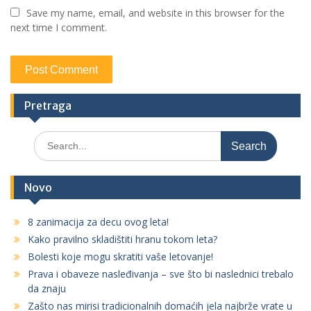
Save my name, email, and website in this browser for the
next time I comment.
Pretraga
S
e
a
r
Novo
c
h
8 zanimacija za decu ovog leta!
f
Kako pravilno skladištiti hranu tokom leta?
o
r
Bolesti koje mogu skratiti vaše letovanje!
:
Prava i obaveze nasleđivanja – sve što bi naslednici trebalo
da znaju
Zašto nas mirisi tradicionalnih domaćih jela najbrže vrate u