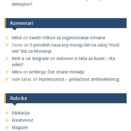
detinjstvo?
Komentari
Miloš
on
Saveti i trikovi za organizovanje ormana
Denis
on
5 prirodnih oaza koji moraju biti na vašoj “must
see” listi za letovanje
Rent a car Belgrade
on
Avionom iz Niša za Bazel – šta
videti?
Milos
on
Ambicija: Dve strane medalje
rade šarac
on
Numinoznost – privlačnost ambivalentnog
Rubrike
Edukacija
Kreativnost
Magazin