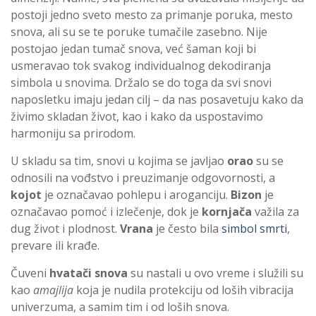
postoji jedno sveto mesto za primanje poruka, mesto
snova, ali su se te poruke tumačile zasebno. Nije
postojao jedan tumač snova, već šaman koji bi
usmeravao tok svakog individualnog dekodiranja
simbola u snovima. Držalo se do toga da svi snovi
naposletku imaju jedan cilj – da nas posavetuju kako da
živimo skladan život, kao i kako da uspostavimo
harmoniju sa prirodom.
U skladu sa tim, snovi u kojima se javljao
orao
su se
odnosili na vođstvo i preuzimanje odgovornosti, a
kojot
je označavao pohlepu i aroganciju.
Bizon
je
označavao pomoć i izlečenje, dok je
kornjača
važila za
dug život i plodnost.
Vrana
je često bila
simbol smrti
,
prevare ili krađe.
Čuveni
hvatači
snova
su nastali u ovo vreme i služili su
kao
amajlija
koja je nudila protekciju od loših vibracija
univerzuma, a samim tim i od loših snova.