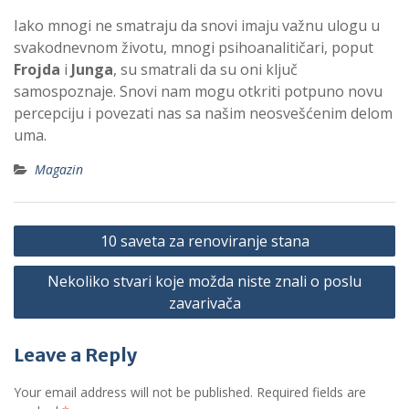
Iako mnogi ne smatraju da snovi imaju važnu ulogu u
svakodnevnom životu, mnogi psihoanalitičari, poput
Frojda
i
Junga
, su smatrali da su oni ključ
samospoznaje. Snovi nam mogu otkriti potpuno novu
percepciju i povezati nas sa našim neosvešćenim delom
uma.
Magazin
P
10 saveta za renoviranje stana
o
Nekoliko stvari koje možda niste znali o poslu
s
zavarivača
t
n
Leave a Reply
a
v
Your email address will not be published.
Required fields are