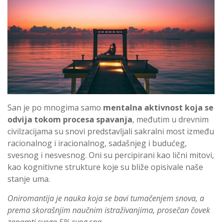
San je po mnogima samo
mentalna aktivnost koja se
odvija tokom procesa spavanja
, međutim u drevnim
civilzacijama su snovi predstavljali sakralni most između
racionalnog i iracionalnog, sadašnjeg i budućeg,
svesnog i nesvesnog. Oni su percipirani kao lični mitovi,
kao kognitivne strukture koje su bliže opisivale naše
stanje uma.
Oniromantija je nauka koja se bavi tumačenjem snova, a
prema skorašnjim naučnim istraživanjima, prosečan čovek
zapamti svega 5% svog sna.