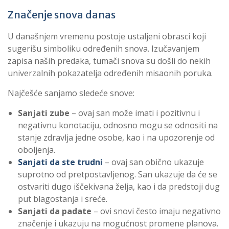
Značenje snova danas
U današnjem vremenu postoje ustaljeni obrasci koji
sugerišu simboliku određenih snova. Izučavanjem
zapisa naših predaka, tumači snova su došli do nekih
univerzalnih pokazatelja određenih misaonih poruka.
Najčešće sanjamo sledeće snove:
Sanjati zube
– ovaj san može imati i pozitivnu i
negativnu konotaciju, odnosno mogu se odnositi na
stanje zdravlja jedne osobe, kao i na upozorenje od
oboljenja.
Sanjati da ste trudni
– ovaj san obično ukazuje
suprotno od pretpostavljenog. San ukazuje da će se
ostvariti dugo iščekivana želja, kao i da predstoji dug
put blagostanja i sreće.
Sanjati da padate
– ovi snovi često imaju negativno
značenje i ukazuju na mogućnost promene planova.