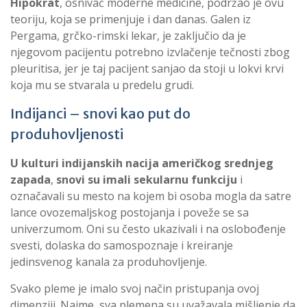
Hipokrat
, osnivač moderne medicine, podržao je ovu
teoriju, koja se primenjuje i dan danas. Galen iz
Pergama, grčko-rimski lekar, je zaključio da je
njegovom pacijentu potrebno izvlačenje tečnosti zbog
pleuritisa, jer je taj pacijent sanjao da stoji u lokvi krvi
koja mu se stvarala u predelu grudi.
Indijanci – snovi kao put do
produhovljenosti
U kulturi
indijanskih nacija američkog srednjeg
zapada
,
snovi su imali sekularnu funkciju
i
označavali su mesto na kojem bi osoba mogla da satre
lance ovozemaljskog postojanja i poveže se sa
univerzumom. Oni su često ukazivali i na oslobođenje
svesti, dolaska do samospoznaje i kreiranje
jedinsvenog kanala za produhovljenje.
Svako pleme je imalo svoj način pristupanja ovoj
dimenziji. Naime, sva plemena su uvažavala mišljenje da