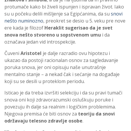
protumače kako bi živeli ispunjen i ispravan život. Iako
su u počeku delili mišljenje sa Egipćanima, da su
snovi
nešto numinozno
, preokret se desio u 5. veku pre nove
ere kada je filozof
Heraklit sugerisao da je svet
snova nešto stvoreno u sopstvenom umu
i da
označava jedan vid introspekcije.
Čuveni
Aristotel
je dalje razradio ovu hipotezu i
ukazao da postoji racionalan osnov za sagledavanje
poruka snova, jer oni opisuju naše unutrašnje
mentalno stanje – a nekad čak i sećanje na događaje
koji su se desili u proteklom periodu.
Isticao je da treba izvršiti selekciju i da su pravi tumači
snova oni koji zdravorazumski osluškuju poruke i
povezuju ih dalje sa realnim i logičkim problemima.
Njegova premisa će biti osnov za
teoriju da snovi
održavaju telesno zdravlje osobe
.