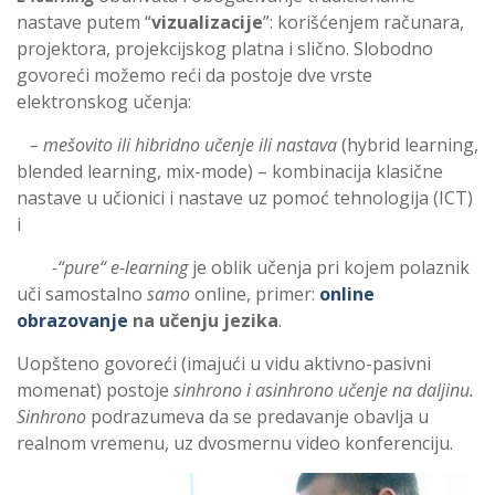
nastave putem “
vizualizacije
”: korišćenjem računara,
projektora, projekcijskog platna i slično. Slobodno
govoreći možemo reći da postoje dve vrste
elektronskog učenja:
– mešovito ili hibridno učenje ili nastava
(hybrid learning,
blended learning, mix-mode) – kombinacija klasične
nastave u učionici i nastave uz pomoć tehnologija (ICT)
i
-“pure“ e-learning
je oblik učenja pri kojem polaznik
uči samostalno
samo
online, primer:
online
obrazovanje
na učenju jezika
.
Uopšteno govoreći (imajući u vidu aktivno-pasivni
momenat) postoje
sinhrono i asinhrono učenje na daljinu.
Sinhrono
podrazumeva da se predavanje obavlja u
realnom vremenu, uz dvosmernu video konferenciju.