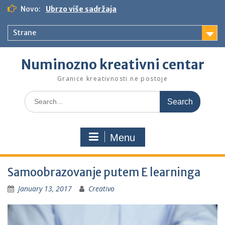
S
Novo:
Ubrzo više sadržaja
k
i
Strane
p
t
o
Numinozno kreativni centar
c
o
Granice kreativnosti ne postoje
n
S
t
e
e
a
n
r
t
Menu
c
h
f
Samoobrazovanje putem E learninga
o
r
January 13, 2017
Creativo
: