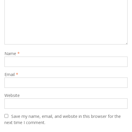
a
t
i
o
n
Name
*
Email
*
Website
Save my name, email, and website in this browser for the
next time I comment.