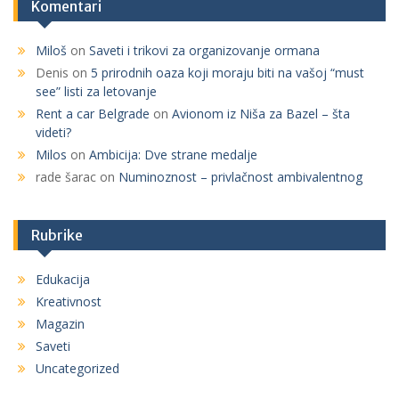
Komentari
Miloš
on
Saveti i trikovi za organizovanje ormana
Denis
on
5 prirodnih oaza koji moraju biti na vašoj “must
see” listi za letovanje
Rent a car Belgrade
on
Avionom iz Niša za Bazel – šta
videti?
Milos
on
Ambicija: Dve strane medalje
rade šarac
on
Numinoznost – privlačnost ambivalentnog
Rubrike
Edukacija
Kreativnost
Magazin
Saveti
Uncategorized