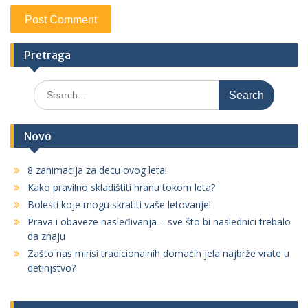
Pretraga
S
e
a
r
Novo
c
h
8 zanimacija za decu ovog leta!
f
Kako pravilno skladištiti hranu tokom leta?
o
r
Bolesti koje mogu skratiti vaše letovanje!
:
Prava i obaveze nasleđivanja – sve što bi naslednici trebalo
da znaju
Zašto nas mirisi tradicionalnih domaćih jela najbrže vrate u
detinjstvo?