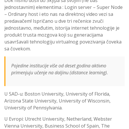
Dok nismo došli do Skypa sa svojim (ne baš
jednostavnim) elementima : Login server – Super Node
– Ordinary host i eto nas na direktnoj video vezi sa
predavačem! Ispričano u dve tri rečenice zvuči
jednostavno, međutim, istorija internet tehnologije je
produkt trusta mozgova koji su generacijama
usavršavali tehnologiju virtualnog povezivanja čoveka
sa čovekom.
Pojedine institucije više od deset godina aktivno
primenjuju učenje na daljinu (distance learning).
U SAD-u: Boston University, University of Florida,
Arizona State University, University of Wisconsin,
University of Pennsylvania.
U Evropi: Utrecht University, Netherland, Webster
Vienna University, Business School of Spain, The