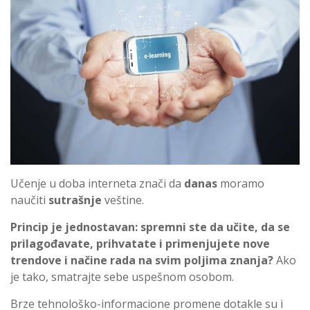
Učenje u doba interneta znači da
danas
moramo
naučiti
sutrašnje
veštine.
Princip je jednostavan: spremni ste da učite, da se
prilagođavate, prihvatate i primenjujete nove
trendove i načine rada na svim poljima znanja?
Ako
je tako, smatrajte sebe uspešnom osobom.
Brze tehnološko-informacione promene dotakle su i