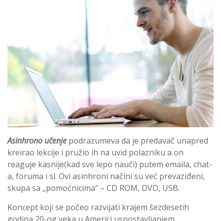
Asinhrono učenje
podrazumeva da je predavač unapred
kreirao lekcije i pružio ih na uvid polazniku a on
reaguje kasnije(kad sve lepo nauči) putem emaila, chat-
a, foruma i sl. Ovi asinhroni načini su već prevaziđeni,
skupa sa „pomoćnicima“ – CD ROM, DVD, USB.
Koncept koji se počeo razvijati krajem šezdesetih
godina 20-og veka u Americi uspostavljanjem