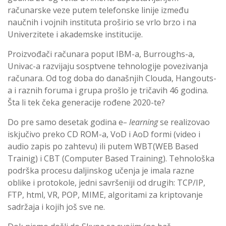
računarske veze putem telefonske linije između
naučnih i vojnih instituta proširio se vrlo brzo i na
Univerzitete i akademske institucije.
Proizvođači računara poput IBM-a, Burroughs-a,
Univac-a razvijaju sosptvene tehnologije povezivanja
računara. Od tog doba do današnjih Clouda, Hangouts-
a i raznih foruma i grupa prošlo je tričavih 46 godina.
Šta li tek čeka generacije rođene 2020-te?
Do pre samo desetak godina e
– learning
se realizovao
iskjučivo preko CD ROM-a, VoD i AoD formi (video i
audio zapis po zahtevu) ili putem WBT(WEB Based
Trainig) i CBT (Computer Based Training). Tehnološka
podrška procesu daljinskog učenja je imala razne
oblike i protokole, jedni savršeniji od drugih: TCP/IP,
FTP, html, VR, POP, MIME, algoritami za kriptovanje
sadržaja i kojih još sve ne.