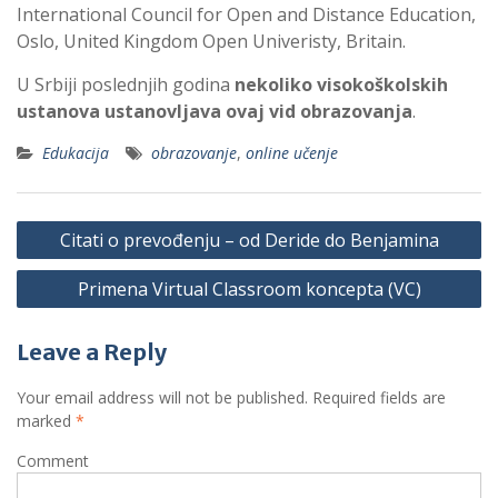
International Council for Open and Distance Education,
Oslo, United Kingdom Open Univeristy, Britain.
U Srbiji poslednjih godina
nekoliko visokoškolskih
ustanova ustanovljava ovaj vid obrazovanja
.
Edukacija
obrazovanje
,
online učenje
P
Citati o prevođenju – od Deride do Benjamina
o
Primena Virtual Classroom koncepta (VC)
s
t
Leave a Reply
n
a
Your email address will not be published.
Required fields are
marked
*
v
i
Comment
g