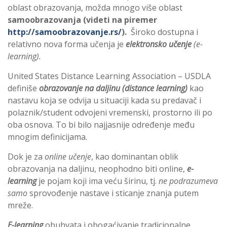
oblast obrazovanja, možda mnogo više oblast
samoobrazovanja (videti na piremer
http://samoobrazovanje.rs/
).
Široko dostupna i
relativno nova forma učenja je
elektronsko učenje
(e-
learning).
United States Distance Learning Association – USDLA
definiše
obrazovanje na daljinu (distance learning)
kao
nastavu koja se odvija u situaciji kada su predavač i
polaznik/student odvojeni vremenski, prostorno ili po
oba osnova. To bi bilo najjasnije određenje među
mnogim definicijama.
Dok je za
online učenje
, kao dominantan oblik
obrazovanja na daljinu, neophodno biti online,
e-
learning
je pojam koji ima veću širinu, tj.
ne podrazumeva
samo
sprovođenje nastave i sticanje znanja putem
mreže.
E-learning
obuhvata i obogaćivanje tradicionalne