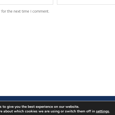
 for the next time I comment.
Copyright. All rights reserved.
 to give you the best experience on our website.
Proudly powered by WordPress
|
Education Hub by
WEN Themes
re about which cookies we are using or switch them off in
settings
.