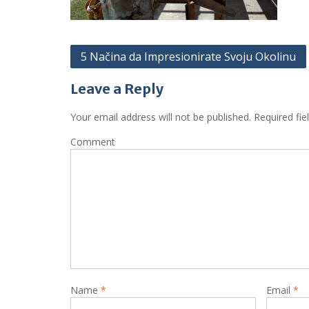
P
5 Načina da Impresionirate Svoju Okolinu
o
Leave a Reply
s
t
Your email address will not be published.
Required fie
n
Comment
a
v
i
g
a
t
i
Name
*
Email
*
o