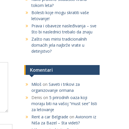
tokom leta?
r
:
Bolesti koje mogu skratiti vaše
letovanje!
Prava i obaveze nasleđivanja – sve
što bi naslednici trebalo da znaju
Zašto nas mirisi tradicionalnih
domaćih jela najbrže vrate u
detinjstvo?
Komentari
Miloš
on
Saveti i trikovi za
organizovanje ormana
Denis
on
5 prirodnih oaza koji
moraju biti na vašoj “must see” listi
za letovanje
Rent a car Belgrade
on
Avionom iz
Niša za Bazel – šta videti?