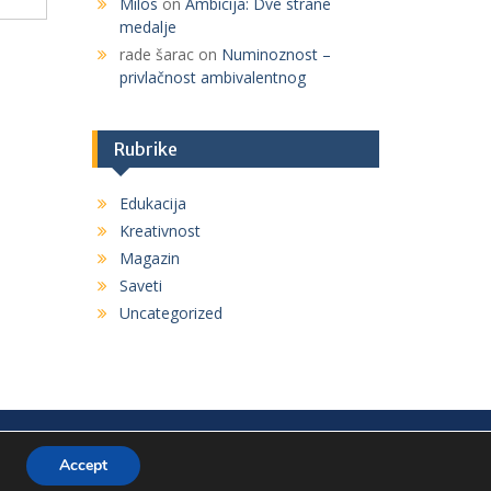
Milos
on
Ambicija: Dve strane
medalje
rade šarac
on
Numinoznost –
privlačnost ambivalentnog
Rubrike
Edukacija
Kreativnost
Magazin
Saveti
Uncategorized
Accept