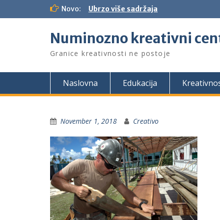
S
Novo:
Ubrzo više sadržaja
k
i
Numinozno kreativni cen
p
t
Granice kreativnosti ne postoje
o
c
o
Naslovna
Edukacija
Kreativno
n
t
e
n
November 1, 2018
Creativo
t