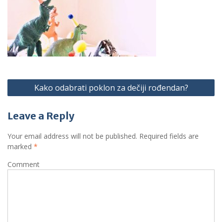
P
Kako odabrati poklon za dečiji rođendan?
o
s
Leave a Reply
t
Your email address will not be published.
Required fields are
n
marked
*
a
Comment
v
i
g
a