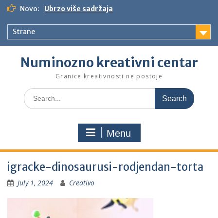
S
Novo:
Ubrzo više sadržaja
k
i
Strane
p
t
o
Numinozno kreativni centar
c
o
Granice kreativnosti ne postoje
n
S
t
e
e
a
n
r
t
Menu
c
h
f
igracke-dinosaurusi-rodjendan-torta
o
r
July 1, 2024
Creativo
: