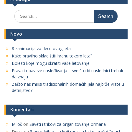
S
e
a
r
Novo
c
h
8 zanimacija za decu ovog leta!
f
Kako pravilno skladištiti hranu tokom leta?
o
r
Bolesti koje mogu skratiti vaše letovanje!
:
Prava i obaveze nasleđivanja – sve što bi naslednici trebalo
da znaju
Zašto nas mirisi tradicionalnih domaćih jela najbrže vrate u
detinjstvo?
Komentari
Miloš
on
Saveti i trikovi za organizovanje ormana
Denis
on
5 prirodnih oaza koji moraju biti na vašoj “must