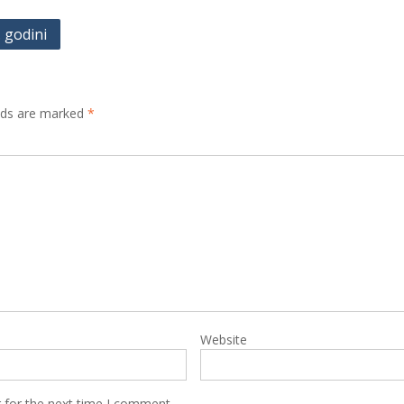
 godini
lds are marked
*
Website
 for the next time I comment.