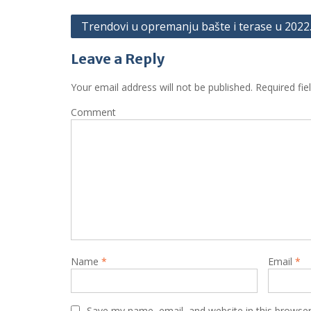
P
Trendovi u opremanju bašte i terase u 2022.
o
Leave a Reply
s
t
Your email address will not be published.
Required fie
n
Comment
a
v
i
g
a
t
i
Name
*
Email
*
o
n
Save my name, email, and website in this browser