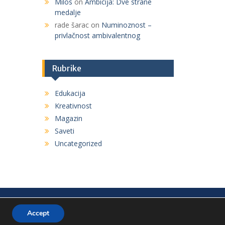
Milos
on
Ambicija: Dve strane
medalje
rade šarac
on
Numinoznost –
privlačnost ambivalentnog
Rubrike
Edukacija
Kreativnost
Magazin
Saveti
Uncategorized
Accept