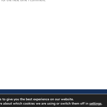
Copyright. All rights reserved.
 to give you the best experience on our website.
Proudly powered by WordPress
|
Education Hub by
WEN Themes
re about which cookies we are using or switch them off in
settings
.