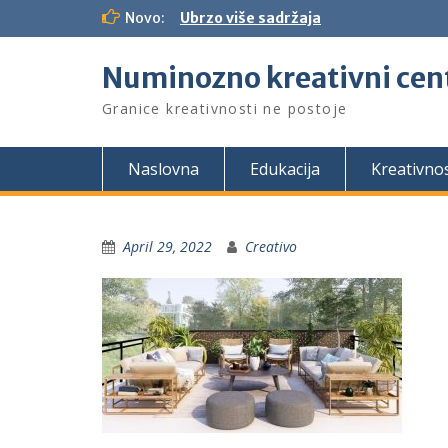
S
Novo:
Ubrzo više sadržaja
k
i
Numinozno kreativni cen
p
t
Granice kreativnosti ne postoje
o
c
o
Naslovna
Edukacija
Kreativno
n
t
e
n
April 29, 2022
Creativo
t