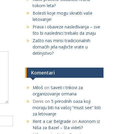
tokom leta?
r
:
Bolesti koje mogu skratiti vaše
letovanje!
Prava i obaveze nasleđivanja – sve
što bi naslednici trebalo da znaju
Zašto nas mirisi tradicionalnih
domaćih jela najbrže vrate u
detinjstvo?
Komentari
Miloš
on
Saveti i trikovi za
organizovanje ormana
Denis
on
5 prirodnih oaza koji
moraju biti na vašoj “must see” listi
za letovanje
Rent a car Belgrade
on
Avionom iz
Niša za Bazel – šta videti?