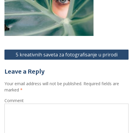
P
5 kreativnih saveta za fotografisanje u prirodi
o
s
Leave a Reply
t
Your email address will not be published.
Required fields are
n
marked
*
a
Comment
v
i
g
a