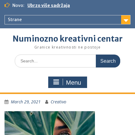
S
Novo:
Ubrzo više sadržaja
k
i
Strane
p
t
o
Numinozno kreativni centar
c
o
Granice kreativnosti ne postoje
n
S
t
e
e
a
n
r
t
Menu
c
h
f
March 29, 2021
Creativo
o
r
: