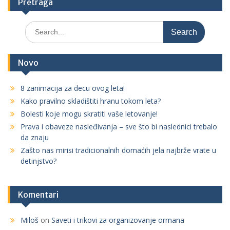
Pretraga
S
e
a
r
Novo
c
h
8 zanimacija za decu ovog leta!
f
Kako pravilno skladištiti hranu tokom leta?
o
r
Bolesti koje mogu skratiti vaše letovanje!
:
Prava i obaveze nasleđivanja – sve što bi naslednici trebalo
da znaju
Zašto nas mirisi tradicionalnih domaćih jela najbrže vrate u
detinjstvo?
Komentari
Miloš
on
Saveti i trikovi za organizovanje ormana