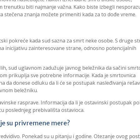
 trenutku biti najmanje važna. Kako biste izbegli nesporazu
Sva stečena znanja možete primeniti kada za to dođe vreme.
ki pokreće kada sud sazna za smrt neke osobe. S druge st
a inicijativu zainteresovane strane, odnosno potencijalnih
lih, sud uglavnom zadužuje javnog beležnika da sačini smrto
tom prikuplja sve potrebne informacije. Kada je smrtovnica
na da donese odluku da li će se postupak nasleđivanja rešav
javnom beležniku.
inske rasprave. Informacija da li je ostavinski postupak p
 poslednjeg prebivališta ostavioca.
koje su privremene mere?
edvidivo. Ponekad su u pitanju i godine. Otezanje ovog pos