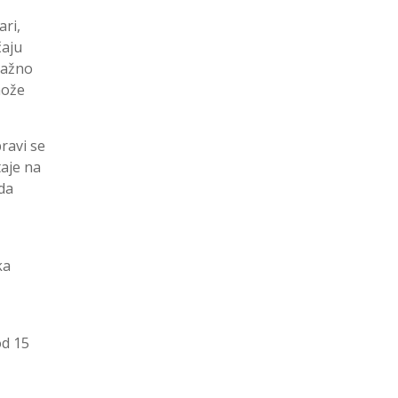
ari,
čaju
nažno
može
ravi se
aje na
 da
ka
od 15