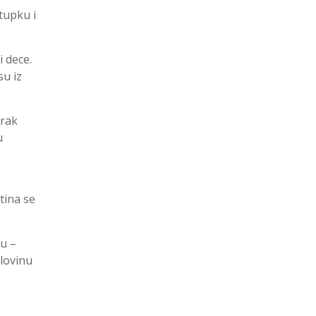
tupku i
i dece.
su iz
brak
u
tina se
ju –
olovinu