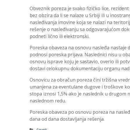
Obveznik poreza je svako fizičko lice, rezident
bez obzira da li se nalaze u Srbiji ili u inostr
nasleđivanja imovine koja se nalazi na teritor
rešenje o nasleđivanju sa odgovarajućom dok
podneti lično ili elektronski.
Poreska obaveza na osnovu nasleđa nastaje d
podnosi poreska prijava. Naslednici nisu u o
osnovu isprave koju je sastavio, overio ili potv
dostavi celokupnu dokumentaciju organu nadl
Osnovicu za obračun poreza čini tržišna vre
umanjena za eventulane dugove i troškove koj
stopa iznosi 1,5% ako je naslednik u drugom na
naslednom redu.
Poreska obaveza po osnovu poreza na nasleđe
dana od dana dostavljanja rešenja.
Saveti