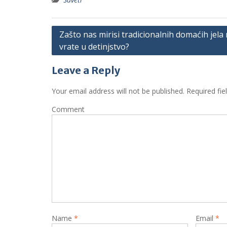
P
Zašto nas mirisi tradicionalnih domaćih jela
vrate u detinjstvo?
o
s
Leave a Reply
t
Your email address will not be published.
Required fie
n
a
Comment
v
i
g
a
t
i
o
Name
*
Email
*