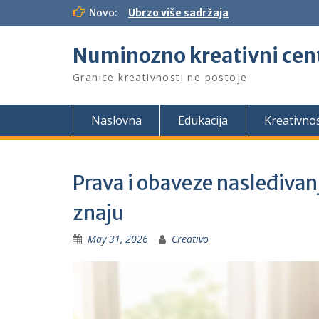
S
Novo:
Ubrzo više sadržaja
k
i
Numinozno kreativni cen
p
t
Granice kreativnosti ne postoje
o
c
o
Naslovna
Edukacija
Kreativno
n
t
e
n
Prava i obaveze nasleđivanj
t
znaju
May 31, 2026
Creativo