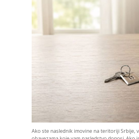
Ako ste naslednik imovine na teritoriji Srbije
obavezama koje vam nasledstvo donosi. Ako i