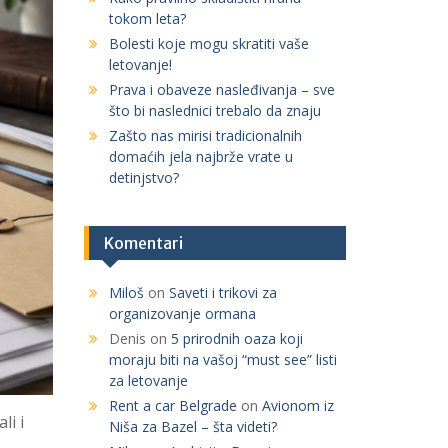
tokom leta?
r
:
Bolesti koje mogu skratiti vaše
letovanje!
Prava i obaveze nasleđivanja – sve
što bi naslednici trebalo da znaju
Zašto nas mirisi tradicionalnih
domaćih jela najbrže vrate u
detinjstvo?
Komentari
Miloš
on
Saveti i trikovi za
organizovanje ormana
Denis
on
5 prirodnih oaza koji
moraju biti na vašoj “must see” listi
za letovanje
Rent a car Belgrade
on
Avionom iz
li i
Niša za Bazel – šta videti?