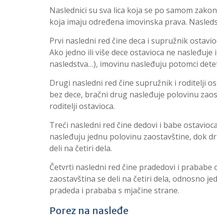
Naslednici su sva lica koja se po samom zakon
koja imaju određena imovinska prava. Nasleds
Prvi nasledni red čine deca i supružnik ostavi
Ako jedno ili više dece ostavioca ne nasleđuje i
nasledstva…), imovinu nasleđuju potomci deteta
Drugi nasledni red čine supružnik i roditelji o
bez dece, bračni drug nasleđuje polovinu zao
roditelji ostavioca.
Treći nasledni red čine dedovi i babe ostavioc
nasleđuju jednu polovinu zaostavštine, dok dr
deli na četiri dela.
Četvrti nasledni red čine pradedovi i prababe 
zaostavština se deli na četiri dela, odnosno j
pradeda i prababa s mjačine strane.
Porez na nasleđe