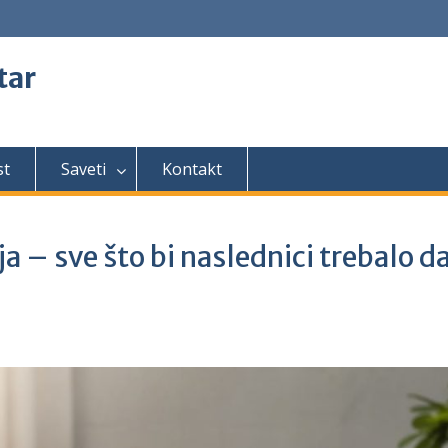
tar
st
Saveti
Kontakt
a – sve što bi naslednici trebalo d