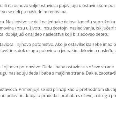
u ili na osnovu volje ostavioca pojavljuju u ostavinskom pos
tvo se deli po naslednim redovima.
oca. Nasledstvo se deli na jednake delove između supružnika 
movinu (nisu u životu, nisu dostojni nasleđivanja, isključeni 
, dobijajući onaj deo nasledstva koji bi sledovao detetu.
stavioca i njihovo potomstvo. Ako je ostavilac iza sebe imao 
stavštine, dok drugu polovinu u jednakim delovima nasleđuj
a i njihovo potomstvo. Deda i baba ostavioca s očeve strane
ugu nasleđuju deda i baba s majčine strane. Dakle, zaostavš
ostavioca. Primenjuje se isti princip kao u prethodnom sluča
ednu polovinu dobijaju pradeda i prababa s očeve, a drugu p