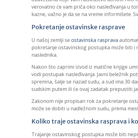
verovatno će vam priča oko nasleđivanja u tom
kazne, važno je da se na vreme informišete. 
Pokretanje ostavinske rasprave
U našoj zemlji se
ostavinska rasprava
automats
pokretanje ostavinskog postupka može biti i n
naslednika.
Nakon što zaprimi izvod iz matične knjige umr
vodi postupak nasleđivanja. Javni beležnik po
spremna, šalje se nazad sudu, a sud ima 30 da
sudskim putem ili će ovaj zadatak prepustiti 
Zakonom nije propisan rok za pokretanje ostav
može se dobiti u nadležnom sudu, prema mestu
Koliko traje ostavinska rasprava i 
Trajanje ostavinskog postupka može biti nepr