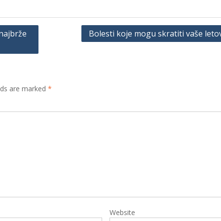
 najbrže
Bolesti koje mogu skratiti vaše leto
lds are marked
*
Website