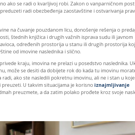
no ako se radi o kvarljivoj robi. Zakon o vanparničnom pos
reduzeti radi obezbeđenja zaostavštine i ostvarivanja pra
ne na čuvanje pouzdanom licu, donošenje rešenja o predaj
nosti, štednih knjižica i drugih važnih isprava sudu ili javnom
avioca, određenih prostorija u stanu ili drugih prostorija ko
štine od imovine naslednika i slično.
rivede kraju, imovina ne prelazi u posedstvo naslednika. U
u, može se desiti da dobijete rok do kada tu imovinu morat
 radi, ako ste nasledili pokretnu imovinu, ali ne i stan u koj
 preuzeti. U takvim situacijama je korisno
iznajmljivanje
mah preuzmete, a da zatim polako prođete kroz svoje nasl