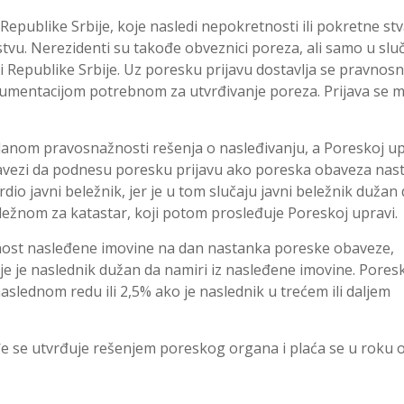
 Republike Srbije, koje nasledi nepokretnosti ili pokretne stv
anstvu. Nerezidenti su takođe obveznici poreza, ali samo u slu
iji Republike Srbije. Uz poresku prijavu dostavlja se pravnos
umentacijom potrebnom za utvrđivanje poreza. Prijava se 
anom pravosnažnosti rešenja o nasleđivanju, a Poreskoj up
bavezi da podnesu poresku prijavu ako poreska obaveza nast
rdio javni beležnik, jer je u tom slučaju javni beležnik dužan
ežnom za katastar, koji potom prosleđuje Poreskoj upravi.
dnost nasleđene imovine na dan nastanka poreske obaveze,
e je naslednik dužan da namiri iz nasleđene imovine. Pores
slednom redu ili 2,5% ako je naslednik u trećem ili daljem
 se utvrđuje rešenjem poreskog organa i plaća se u roku 