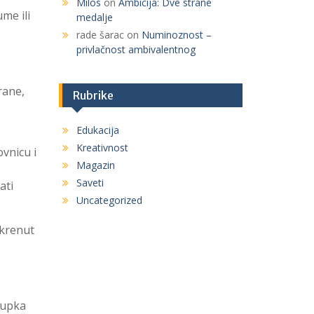
Milos
on
Ambicija: Dve strane
me ili
medalje
rade šarac
on
Numinoznost –
privlačnost ambivalentnog
rane,
Rubrike
Edukacija
Kreativnost
vnicu i
Magazin
Saveti
ati
Uncategorized
okrenut
tupka