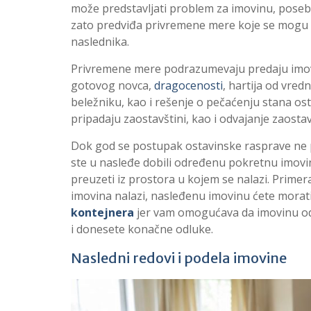
može predstavljati problem za imovinu, poseb
zato predviđa privremene mere koje se mogu p
naslednika.
Privremene mere podrazumevaju predaju imovi
gotovog novca,
dragocenosti
, hartija od vred
beležniku, kao i rešenje o pečaćenju stana ost
pripadaju zaostavštini, kao i odvajanje zaostav
Dok god se postupak ostavinske rasprave ne p
ste u nasleđe dobili određenu pokretnu imovin
preuzeti iz prostora u kojem se nalazi. Primera
imovina nalazi, nasleđenu imovinu ćete morati
kontejnera
jer vam omogućava da imovinu od
i donesete konačne odluke.
Nasledni redovi i podela imovine