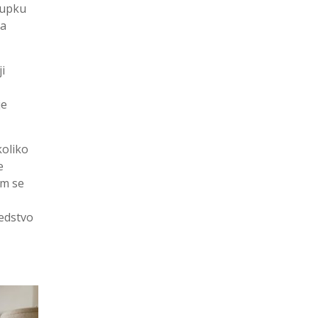
tupku
va
i
je
koliko
e
em se
edstvo