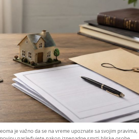
, veoma je važno da se na vreme upoznate sa svojim pravima, a
movinu nasleđujete nakon iznenadne smrti bliske osobe,