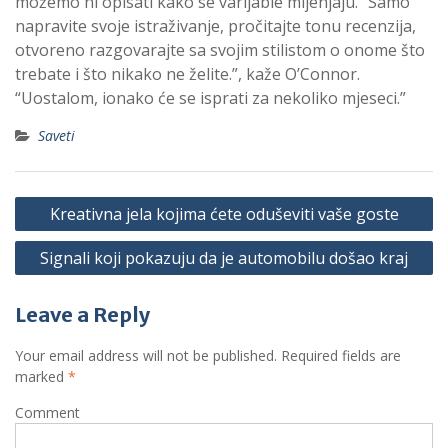
možemo ni opisati kako se varijable mijenjaju. “Samo
napravite svoje istraživanje, pročitajte tonu recenzija,
otvoreno razgovarajte sa svojim stilistom o onome što
trebate i što nikako ne želite.”, kaže O’Connor.
“Uostalom, ionako će se isprati za nekoliko mjeseci.”
Saveti
P
Kreativna jela kojima ćete oduševiti vaše goste
o
Signali koji pokazuju da je automobilu došao kraj
s
t
Leave a Reply
n
a
Your email address will not be published.
Required fields are
marked
*
v
i
Comment
g