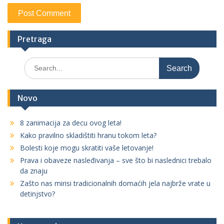
Pretraga
S
e
a
r
Novo
c
h
8 zanimacija za decu ovog leta!
f
Kako pravilno skladištiti hranu tokom leta?
o
r
Bolesti koje mogu skratiti vaše letovanje!
:
Prava i obaveze nasleđivanja – sve što bi naslednici trebalo
da znaju
Zašto nas mirisi tradicionalnih domaćih jela najbrže vrate u
detinjstvo?