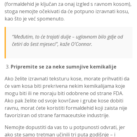
(formaldehid je ključan za onaj izgled s ravnom kosom),
stoga nemojte očekivati da će potpuno izravnati kosu,
kao što je već spomenuto.
“Međutim, to će trajati dulje – uglavnom bilo gdje od
četiri do šest mjeseci”, kaže O’Connor.
Pripremite se za neke sumnjive kemikalije
Ako želite izravnati teksturu kose, morate prihvatiti da
će vam kosa biti prekrivena nekim kemikalijama koje
mogu biti ili ne moraju biti odobrene od strane FDA.
Ako pak želite od svoje kovrčave i grube kose dobiti
ravnu, morat ćete koristiti formaldehid koji zaista nije
favoriziran od strane farmaceutske industrije.
Nemojte dopustiti da vas to u potpunosti odvrati, jer
ako ste samo tretman učinili tri puta godišnje – i