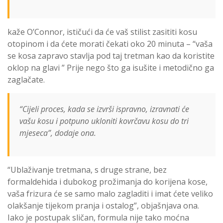
kaže O’Connor, ističući da će vaš stilist zasititi kosu
otopinom i da ćete morati čekati oko 20 minuta – “vaša
se kosa zapravo stavlja pod taj tretman kao da koristite
oklop na glavi ” Prije nego što ga isušite i metodično ga
zaglačate.
“Cijeli proces, kada se izvrši ispravno, izravnati će
vašu kosu i potpuno ukloniti kovrčavu kosu do tri
mjeseca”, dodaje ona.
“Ublaživanje tretmana, s druge strane, bez
formaldehida i dubokog prožimanja do korijena kose,
vaša frizura će se samo malo zagladiti i imat ćete veliko
olakšanje tijekom pranja i ostalog”, objašnjava ona.
Iako je postupak sličan, formula nije tako moćna