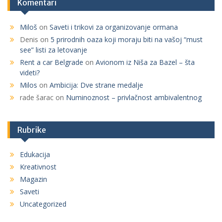
Komentari
Miloš
on
Saveti i trikovi za organizovanje ormana
Denis
on
5 prirodnih oaza koji moraju biti na vašoj “must
see” listi za letovanje
Rent a car Belgrade
on
Avionom iz Niša za Bazel – šta
videti?
Milos
on
Ambicija: Dve strane medalje
rade šarac
on
Numinoznost – privlačnost ambivalentnog
Rubrike
Edukacija
Kreativnost
Magazin
Saveti
Uncategorized