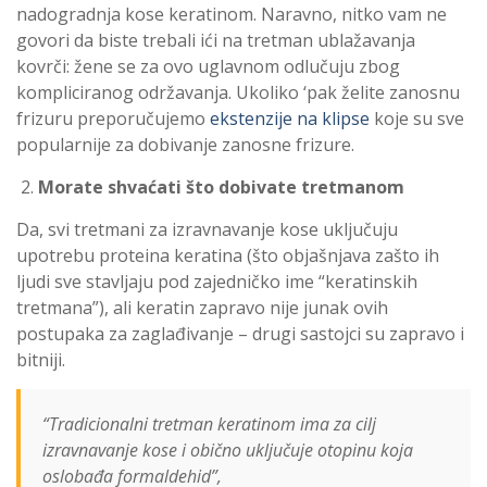
nadogradnja kose keratinom. Naravno, nitko vam ne
govori da biste trebali ići na tretman ublažavanja
kovrči: žene se za ovo uglavnom odlučuju zbog
kompliciranog održavanja. Ukoliko ‘pak želite zanosnu
frizuru preporučujemo
ekstenzije na klipse
koje su sve
popularnije za dobivanje zanosne frizure.
Morate shvaćati što dobivate tretmanom
Da, svi tretmani za izravnavanje kose uključuju
upotrebu proteina keratina (što objašnjava zašto ih
ljudi sve stavljaju pod zajedničko ime “keratinskih
tretmana”), ali keratin zapravo nije junak ovih
postupaka za zaglađivanje – drugi sastojci su zapravo i
bitniji.
“Tradicionalni tretman keratinom ima za cilj
izravnavanje kose i obično uključuje otopinu koja
oslobađa formaldehid”,