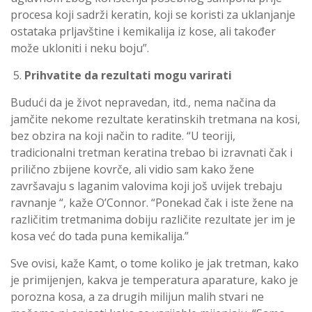
procesa koji sadrži keratin, koji se koristi za uklanjanje
ostataka prljavštine i kemikalija iz kose, ali također
može ukloniti i neku boju”.
Prihvatite da rezultati mogu varirati
Budući da je život nepravedan, itd., nema načina da
jamčite nekome rezultate keratinskih tretmana na kosi,
bez obzira na koji način to radite. “U teoriji,
tradicionalni tretman keratina trebao bi izravnati čak i
prilično zbijene kovrče, ali vidio sam kako žene
završavaju s laganim valovima koji još uvijek trebaju
ravnanje “, kaže O’Connor. “Ponekad čak i iste žene na
različitim tretmanima dobiju različite rezultate jer im je
kosa već do tada puna kemikalija.”
Sve ovisi, kaže Kamt, o tome koliko je jak tretman, kako
je primijenjen, kakva je temperatura aparature, kako je
porozna kosa, a za drugih milijun malih stvari ne