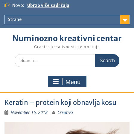
S
Novo:
Ubrzo više sadržaja
k
i
Strane
p
t
o
Numinozno kreativni centar
c
o
Granice kreativnosti ne postoje
n
S
t
e
e
a
n
r
t
Menu
c
h
f
Keratin – protein koji obnavlja kosu
o
r
November 16, 2018
Creativo
: