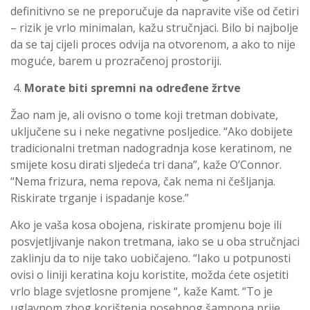
definitivno se ne preporučuje da napravite više od četiri
– rizik je vrlo minimalan, kažu stručnjaci. Bilo bi najbolje
da se taj cijeli proces odvija na otvorenom, a ako to nije
moguće, barem u prozračenoj prostoriji.
Morate biti spremni na određene žrtve
Žao nam je, ali ovisno o tome koji tretman dobivate,
uključene su i neke negativne posljedice. “Ako dobijete
tradicionalni tretman nadogradnja kose keratinom, ne
smijete kosu dirati sljedeća tri dana”, kaže O’Connor.
“Nema frizura, nema repova, čak nema ni češljanja.
Riskirate trganje i ispadanje kose.”
Ako je vaša kosa obojena, riskirate promjenu boje ili
posvjetljivanje nakon tretmana, iako se u oba stručnjaci
zaklinju da to nije tako uobičajeno. “Iako u potpunosti
ovisi o liniji keratina koju koristite, možda ćete osjetiti
vrlo blage svjetlosne promjene “, kaže Kamt. “To je
uglavnom zbog korištenja posebnog šampona prije