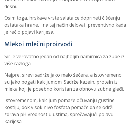
desni.
Osim toga, hrskave vrste salata će doprineti čišćenju
ostataka hrane, i na taj način delovati preventivno kada
je reč o pojavi karijesa.
Mleko i mlečni proizvodi
Sir je verovatno jedan od najboljih namirnica za zube iz
više razloga.
Najpre, sirevi sadrže jako malo šećera, a istovremeno
su jako bogati kalcijumom. Sadrže kazein, protein iz
mleka koji je posebno koristan za obnovu zubne gleđi.
Istovremenom, kalcijum pomaže očuvanju gustine
kostiju, dok visok nivo fosfata pomaže da se održi
zdrava pH vrednost u ustima, sprečavajući pojavu
karijesa.