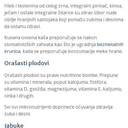
Hleb i testenina od celog zrna, integralni pirinač, kinoa,
ječam i ostale integralne žitarice su zdrav izbor nude
obilje hranjivih sastojaka koji pomažu zubima i desnima
da ostanu zdravi.
Kuvana ovsena kaša preporučuje se nakon
stomatoloških zahvata kao što je ugradnja
bezmetalnih
krunica
, kada se preporučuje konzumacije meke hrane.
Orašasti plodovi
Orašasti plodovi su prave nutritivne bombe. Prepune
su vitamina i minerala, poput kalcijuma, fosfora,
vitamina D, gvožđa, magnezijuma, vitamina E, kalijuma,
cinka i drugih.
Svi ovi mikronutrijenti doprineće očuvanja zdravlja
zuba i desni.
Jabuke