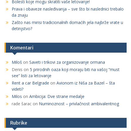
r
Bolesti koje mogu skratiti vaše letovanje!
:
Prava i obaveze nasleđivanja – sve što bi naslednici trebalo
da znaju
Zašto nas mirisi tradicionalnih domaćih jela najbrže vrate u
detinjstvo?
Komentari
Miloš
on
Saveti i trikovi za organizovanje ormana
Denis
on
5 prirodnih oaza koji moraju biti na vašoj “must
see” listi za letovanje
Rent a car Belgrade
on
Avionom iz Niša za Bazel – šta
videti?
Milos
on
Ambicija: Dve strane medalje
rade šarac
on
Numinoznost – privlačnost ambivalentnog
Rubrike