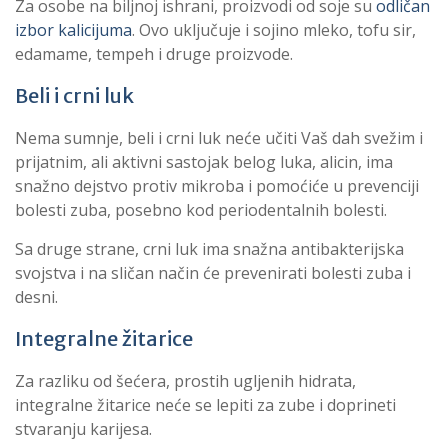
Za osobe na biljnoj ishrani, proizvodi od soje su
odličan
izbor kalicijuma
. Ovo uključuje i sojino mleko, tofu sir,
edamame, tempeh i druge proizvode.
Beli i crni luk
Nema sumnje, beli i crni luk neće učiti Vaš dah svežim i
prijatnim, ali aktivni sastojak belog luka, alicin, ima
snažno dejstvo protiv mikroba i pomoćiće u prevenciji
bolesti zuba, posebno kod periodentalnih bolesti.
Sa druge strane, crni luk ima snažna antibakterijska
svojstva i na sličan način će prevenirati bolesti zuba i
desni.
Integralne žitarice
Za razliku od šećera, prostih ugljenih hidrata,
integralne žitarice neće se lepiti za zube i doprineti
stvaranju karijesa.