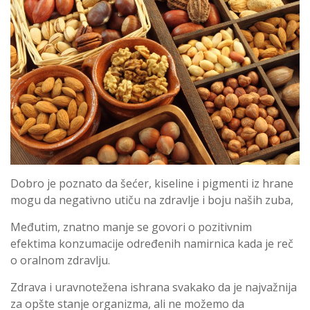
Dobro je poznato da šećer, kiseline i pigmenti iz hrane
mogu da negativno utiču na zdravlje i boju naših zuba,
Međutim, znatno manje se govori o pozitivnim
efektima konzumacije određenih namirnica kada je reč
o oralnom zdravlju.
Zdrava i uravnotežena ishrana svakako da je najvažnija
za opšte stanje organizma, ali ne možemo da