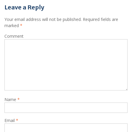
t
Leave a Reply
n
a
Your email address will not be published.
Required fields are
marked
*
v
i
Comment
g
a
t
i
o
n
Name
*
Email
*