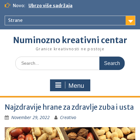
S
Novo:
Ubrzo više sadržaja
k
i
Strane
p
t
o
Numinozno kreativni centar
c
o
Granice kreativnosti ne postoje
n
S
t
e
e
a
n
r
t
Menu
c
h
f
Najzdravije hrane za zdravlje zuba i usta
o
r
November 29, 2022
Creativo
: