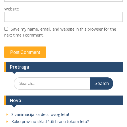
Website
Save my name, email, and website in this browser for the
next time I comment.
Pretraga
S
e
a
r
Novo
c
h
8 zanimacija za decu ovog leta!
f
Kako pravilno skladištiti hranu tokom leta?
o