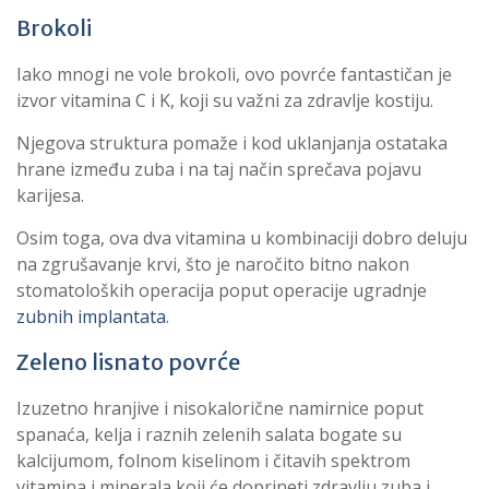
Brokoli
Iako mnogi ne vole brokoli, ovo povrće fantastičan je
izvor vitamina C i K, koji su važni za zdravlje kostiju.
Njegova struktura pomaže i kod uklanjanja ostataka
hrane između zuba i na taj način sprečava pojavu
karijesa.
Osim toga, ova dva vitamina u kombinaciji dobro deluju
na zgrušavanje krvi, što je naročito bitno nakon
stomatoloških operacija poput operacije ugradnje
zubnih implantata
.
Zeleno lisnato povrće
Izuzetno hranjive i nisokalorične namirnice poput
spanaća, kelja i raznih zelenih salata bogate su
kalcijumom, folnom kiselinom i čitavih spektrom
vitamina i minerala koji će doprineti zdravlju zuba i