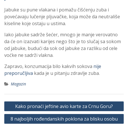
Jabuke su pune vlakana i pomažu čišćenju zuba i
povećavaju lučenje pljuvačke, koja može da neutrališe
kiseline koje ostaju u ustima.
Iako jabuke sadrže šećer, mnogo je manje verovatno
da će on izazvati karijes nego što je to slučaj sa sokom
od jabuke, budući da sok od jabuke za razliku od cele
voćke ne sadrži vlakna.
Zapravo, konzumacija bilo kakvih sokova
nije
preporučljiva
kada je u pitanju zdravlje zuba.
Magazin
P
Kako pronaći jeftine avio karte za Crnu Goru?
o
8 najboljih rođendanskih poklona za blisku osobu
s