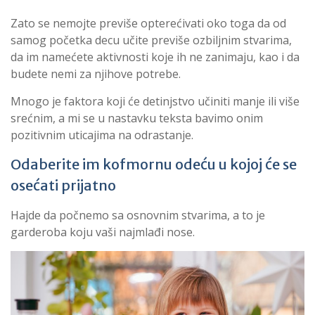
Zato se nemojte previše opterećivati oko toga da od
samog početka decu učite previše ozbiljnim stvarima,
da im namećete aktivnosti koje ih ne zanimaju, kao i da
budete nemi za njihove potrebe.
Mnogo je faktora koji će detinjstvo učiniti manje ili više
srećnim, a mi se u nastavku teksta bavimo onim
pozitivnim uticajima na odrastanje.
Odaberite im kofmornu odeću u kojoj će se
osećati prijatno
Hajde da počnemo sa osnovnim stvarima, a to je
garderoba koju vaši najmlađi nose.