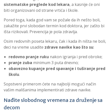
sistematske preglede kod lekara
, a kasnije će oni
biti organizovani od strane vrtića i škole.
Pored toga, kada god vam se požale da ih nešto boli,
zakažite prvi slobodan termin kod doktora, jer zašto bi
išta rizikovali. Prevencija je pola zdravlja.
Osim redovnih poseta lekaru, čak i kada ih ništa ne boli,
deci na vreme usadite
zdrave navike kao što su
:
redovno pranje ruku
nakon igranja i pred obroke;
pranje zuba
minimum 3 puta dnevno;
obavezno kupanje pred spavanje i tuširanje pred
školu
.
Sopstveni primerom ćete na najbolji mogući način
vašim mališanima implementirati zdrave navike.
Nađite slobodnog vremena za druženje sa
decom