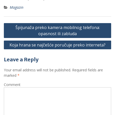
Magazin
P
Špijunaža preko kamera mobilnog telefona:
o
opasnost ili zabluda
s
Koja hrana se najčešće poručuje preko interneta?
t
n
Leave a Reply
a
v
Your email address will not be published.
Required fields are
marked
*
i
Comment
g
a
t
i