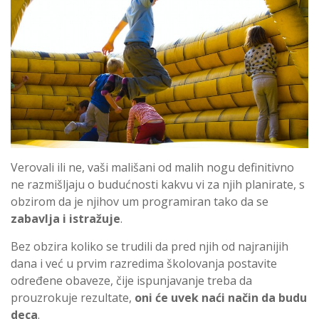
Verovali ili ne, vaši mališani od malih nogu definitivno
ne razmišljaju o budućnosti kakvu vi za njih planirate, s
obzirom da je njihov um programiran tako da se
zabavlja i istražuje
.
Bez obzira koliko se trudili da pred njih od najranijih
dana i već u prvim razredima školovanja postavite
određene obaveze, čije ispunjavanje treba da
prouzrokuje rezultate,
oni će uvek naći način da budu
deca
.