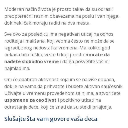
Moderan način života je prosto takav da su odrasli
preopterećni raznim obavezama na poslu i van njega,
dok neki čak moraju raditi na dva mesta.
Sve ovo za posledicu ima negativan uticaj na odnos
roditelja i mališana, koji veoma često ne može da se
izgradi, zbog nedostatka vremena. Ma koliko god
nekada bilo teško, vi ste ti koji prosto
morate da
nađete slobodno vreme
i da ga posvetite vašim
najmlađima.
Oni će odabrati aktivnost koja im se najviše dopada,
dok je na vama da prihvatite i budete aktivan saučesnik.
Uživajte u vremenu provedenom sa njima, a stvorićete
uspomene za ceo život
i pozitivno uticati na
odrastanje dece, koji će znati da su stekli priajtelja.
Slušajte šta vam govore vaša deca