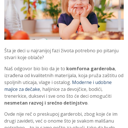
Šta je deci u najranijoj fazi života potrebno po pitanju
stvari koje oblače?
Naš odgovor bio bio da je to
komforna garderoba
,
izrađena od kvalitetnih materijala, koja pruža zaštitu od
spoljnih uticaja, vlage i ostalog.
Moderne i udobne
majice za dečake
, haljinice za devojčice, bodići,
trenerkice, duksevi i sve ono što će deci omogućiti
nesmetan razvoj i srećno detinjstvo
.
Ovde nije reč o preskupoj garderobi, zbog koje će im
drugi zavideti, već o onome što je svakom mališanu
potrebno – to je samo nešto za obući, tako da bude