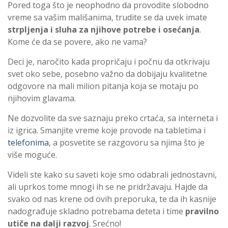
Pored toga što je neophodno da provodite slobodno
vreme sa vašim mališanima, trudite se da uvek imate
strpljenja i sluha za njihove potrebe i osećanja
.
Kome će da se povere, ako ne vama?
Deci je, naročito kada propričaju i počnu da otkrivaju
svet oko sebe, posebno važno da dobijaju kvalitetne
odgovore na mali milion pitanja koja se motaju po
njihovim glavama.
Ne dozvolite da sve saznaju preko crtaća, sa interneta i
iz igrica. Smanjite vreme koje provode na tabletima i
telefonima
, a posvetite se razgovoru sa njima što je
više moguće.
Videli ste kako su saveti koje smo odabrali jednostavni,
ali uprkos tome mnogi ih se ne pridržavaju. Hajde da
svako od nas krene od ovih preporuka, te da ih kasnije
nadograđuje skladno potrebama deteta i time
pravilno
utiče na dalji razvoj
. Srećno!