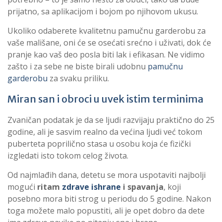
prijatno, sa aplikacijom i bojom po njihovom ukusu.
Ukoliko odaberete kvalitetnu pamučnu garderobu za
vaše mališane, oni će se osećati srećno i uživati, dok će
pranje kao vaš deo posla biti lak i efikasan. Ne vidimo
zašto i za sebe ne biste birali udobnu
pamučnu
garderobu
za svaku priliku.
Miran san i obroci u uvek istim terminima
Zvaničan podatak je da se ljudi razvijaju praktično do 25
godine, ali je sasvim realno da većina ljudi već tokom
puberteta poprilično stasa u osobu koja će fizički
izgledati isto tokom celog života.
Od najmlađih dana, detetu se mora uspotaviti najbolji
mogući
ritam
zdrave ishrane
i spavanja
, koji
posebno mora biti strog u periodu do 5 godine. Nakon
toga možete malo popustiti, ali je opet dobro da dete