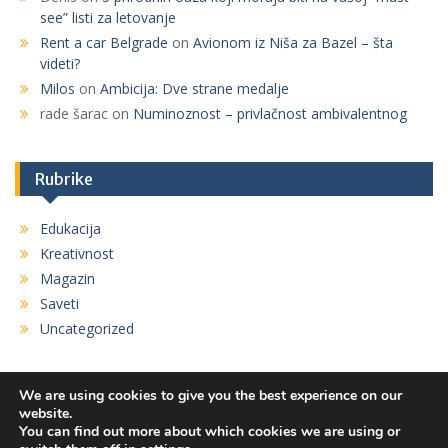
see” listi za letovanje
Rent a car Belgrade
on
Avionom iz Niša za Bazel – šta
videti?
Milos
on
Ambicija: Dve strane medalje
rade šarac
on
Numinoznost – privlačnost ambivalentnog
Rubrike
Edukacija
Kreativnost
Magazin
Saveti
Uncategorized
We are using cookies to give you the best experience on our
website.
You can find out more about which cookies we are using or
Copyright. All rights reserved.