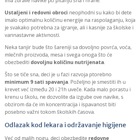
ima zdrave navike po pitanju sna i hrane.
Ustaljeni i redovni obroci
neophodni su kako bi dete
imalo optimalnu količinu energije na raspolaganju, koja
je svakako potrebna za igranje, ali i kasnije za školske i
vannastavne aktivnosti.
Neka tanjir bude što šareniji sa dovoljno povrća, voća,
mlečnih proizvoda, mesa i svega onoga što će
obezbediti
dovoljnu količinu nutrijenata
.
Što se tiče sna, deci je u fazi razvoja ptorebno
minimum
9 sati spavanja
. Poželjno je smestiti ih u
krevet već između 20 i 21h uveče. Kada malo porastu i
krenu u školu, ne dozvolite da izgube ove navike, s
obzirom da će im koncentracija i ispavanost biti
posebno važni tokom školskih časova.
Odlazak kod lekara i održavanje higijene
Već od malih nogu, deci obezbedite
redovne