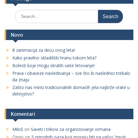
S
e
a
r
Novo
c
h
8 zanimacija za decu ovog leta!
f
Kako pravilno skladištiti hranu tokom leta?
o
r
Bolesti koje mogu skratiti vaše letovanje!
:
Prava i obaveze nasleđivanja – sve što bi naslednici trebalo
da znaju
Zašto nas mirisi tradicionalnih domaćih jela najbrže vrate u
detinjstvo?
Komentari
Miloš
on
Saveti i trikovi za organizovanje ormana
Denis
on
5 prirodnih oaza koji moraju biti na vašoj “must