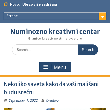
S
Novo:
Ubrzo više sadržaja
k
i
Strane
p
t
o
Numinozno kreativni centar
c
o
Granice kreativnosti ne postoje
n
S
t
e
e
a
n
r
t
Menu
c
h
f
Nekoliko saveta kako da vaši mališani
o
r
budu srećni
:
September 1, 2022
Creativo