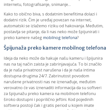
internetu, fotografisanje, snimanje…
Kako to obično biva, s dodatnim benefitima dolazi i
dodatni rizik. Čim je uređaj povezan na internet,
automatski se izlažemo riziku od hakovanja. Međutim,
postavlja se pitanje, da li nas neko može špijunirati i
preko kamere našeg
mobilnog telefona
?
Špijunaža preko kamere mobilnog telefona
Ideja da neko može da hakuje našu kameru i špijunira
nas na taj način zaista je zabrinjavajuća. To bi značilo
da je naša privatnost narušena i da je naša intima
dostupna drugima 24/7. Zabrinutost povodom
narušene privatnosti nas ne iznenađuje, međutim
verovatno će vas iznenaditi informacija da su softveri
za špijunažu preko kamera na mobilnom telefonu
široko dostupni i poprilično jeftini. Kod pojedinih
softvera postoji čak i gratis period u kojem imate