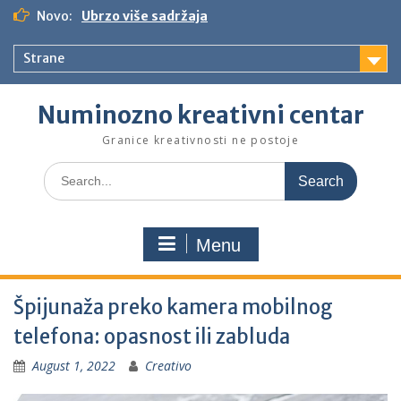
S
Novo:
Ubrzo više sadržaja
k
i
Strane
p
t
o
Numinozno kreativni centar
c
o
Granice kreativnosti ne postoje
n
S
t
e
e
a
n
r
t
Menu
c
h
f
Špijunaža preko kamera mobilnog
o
r
telefona: opasnost ili zabluda
:
August 1, 2022
Creativo