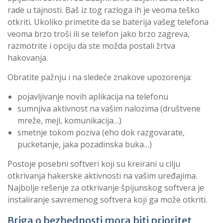
rade u tajnosti. Baš iz tog razloga ih je veoma teško
otkriti. Ukoliko primetite da se baterija vašeg telefona
veoma brzo troši ili se telefon jako brzo zagreva,
razmotrite i opciju da ste možda postali žrtva
hakovanja.
Obratite pažnju i na sledeće znakove upozorenja:
pojavljivanje novih aplikacija na telefonu
sumnjiva aktivnost na vašim nalozima (društvene
mreže, mejl, komunikacija…)
smetnje tokom poziva (eho dok razgovarate,
pucketanje, jaka pozadinska buka…)
Postoje posebni softveri koji su kreirani u cilju
otkrivanja hakerske aktivnosti na vašim uređajima.
Najbolje rešenje za otkrivanje špijunskog softvera je
instaliranje savremenog softvera koji ga može otkriti.
Briga o bezbednosti mora biti prioritet