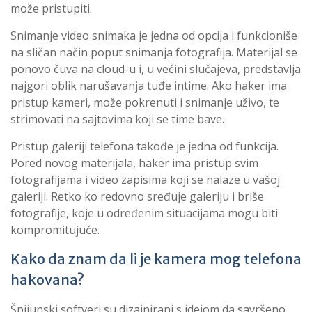
može pristupiti.
Snimanje video snimaka je jedna od opcija i funkcioniše
na sličan način poput snimanja fotografija. Materijal se
ponovo čuva na cloud-u i, u većini slučajeva, predstavlja
najgori oblik narušavanja tuđe intime. Ako haker ima
pristup kameri, može pokrenuti i snimanje uživo, te
strimovati na sajtovima koji se time bave.
Pristup galeriji telefona takođe je jedna od funkcija.
Pored novog materijala, haker ima pristup svim
fotografijama i video zapisima koji se nalaze u vašoj
galeriji. Retko ko redovno sređuje galeriju i briše
fotografije, koje u određenim situacijama mogu biti
kompromitujuće.
Kako da znam da li je kamera mog telefona
hakovana?
Špijunski softveri su dizajnirani s idejom da savršeno