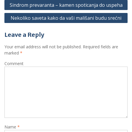
P
Sindrom prevaranta – kamen spoticanja do uspeha
o
Nekoliko saveta kako da vaši mališani budu srećni
s
t
Leave a Reply
n
a
Your email address will not be published.
Required fields are
marked
*
v
i
Comment
g
a
t
i
o
n
Name
*