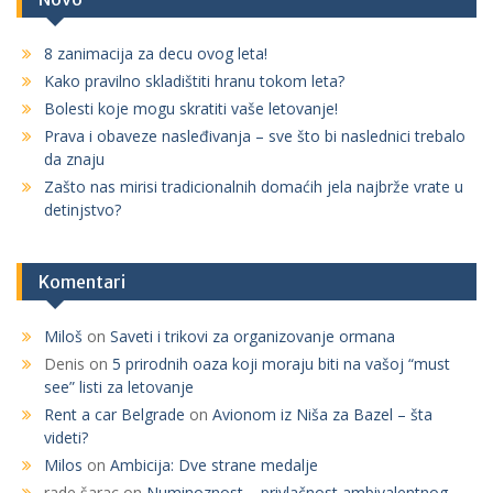
c
h
8 zanimacija za decu ovog leta!
f
Kako pravilno skladištiti hranu tokom leta?
o
r
Bolesti koje mogu skratiti vaše letovanje!
:
Prava i obaveze nasleđivanja – sve što bi naslednici trebalo
da znaju
Zašto nas mirisi tradicionalnih domaćih jela najbrže vrate u
detinjstvo?
Komentari
Miloš
on
Saveti i trikovi za organizovanje ormana
Denis
on
5 prirodnih oaza koji moraju biti na vašoj “must
see” listi za letovanje
Rent a car Belgrade
on
Avionom iz Niša za Bazel – šta
videti?
Milos
on
Ambicija: Dve strane medalje
rade šarac
on
Numinoznost – privlačnost ambivalentnog