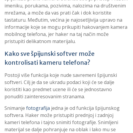
imeniku, porukama, pozivima, nalozima na društvenim
mrežama, a može da vas prati čak i dok koristite
tastaturu. Međutim, većina je najosetljivija upravo na
informacije koje se mogu prikupiti hakovanjem kamera
mobilnog telefona, jer haker na taj način može
pristupiti delikatnom materijalu.
Kako sve špijunski softver može
kontrolisati kameru telefona?
Postoji više funkcija koje nude savremeni špijunski
softveri. Cilj je da se ukradu podaci koji će se dalje
koristiti kao predmet ucene ili će se jednostavno
ponuditi zainteresovanim stranama.
Snimanje
fotografija
jedna je od funkcija špijunskog
softvera. Haker može pristupiti prednjoj i zadnjoj
kameri telefona i tajno snimiti fotografije. Snimljeni
materijal se dalje pohranjuje na oblak i lako mu se