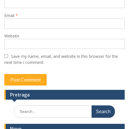
Email
*
Website
Save my name, email, and website in this browser for the
next time I comment.
Pretraga
S
e
a
r
Novo