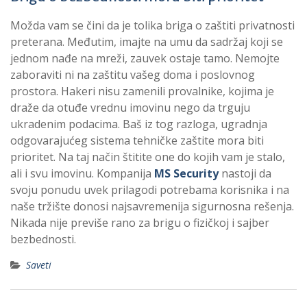
Možda vam se čini da je tolika briga o zaštiti privatnosti
preterana. Međutim, imajte na umu da sadržaj koji se
jednom nađe na mreži, zauvek ostaje tamo. Nemojte
zaboraviti ni na zaštitu vašeg doma i poslovnog
prostora. Hakeri nisu zamenili provalnike, kojima je
draže da otuđe vrednu imovinu nego da trguju
ukradenim podacima. Baš iz tog razloga, ugradnja
odgovarajućeg sistema tehničke zaštite mora biti
prioritet. Na taj način štitite one do kojih vam je stalo,
ali i svu imovinu. Kompanija
MS Security
nastoji da
svoju ponudu uvek prilagodi potrebama korisnika i na
naše tržište donosi najsavremenija sigurnosna rešenja.
Nikada nije previše rano za brigu o fizičkoj i sajber
bezbednosti.
Saveti