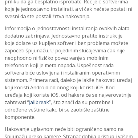
priliku da ga besplatno isprobate. Reč je o softverima
koje je jednostavno instalirati, a vi čak nećete postati ni
svesni da ste postali žrtva hakovanja.
Informacija o jednostavnosti instaliranja ovakvih alata
dodatno zabrinjava. Jednostavno pratite instrukcije
koje dolaze uz kupljen softver i bez problema možete
započeti špijunažu. U pojedinim slučajevima čak nije
neophodno ni fizičko povezivanje s mobilnim
telefonom koji je meta napada. Uspešnost rada
softvera biće uslovljena i instaliranim operativnim
sistemom. Primera radi, daleko je lakše hakovati uređaj
koji koristi Android od onog koji koristi iOS. Kod
uređaja koji koriste iOS, od hakera će se najverovatnije
zahtevati “
jailbreak
”, što znači da su potrebne i
određene veštine kako bi se zaobišle zaštitne
komponente.
Hakovanje uglavnom neće biti ograničeno samo na
špijunažu preko kamere. Stranac dobija pristup i vašem